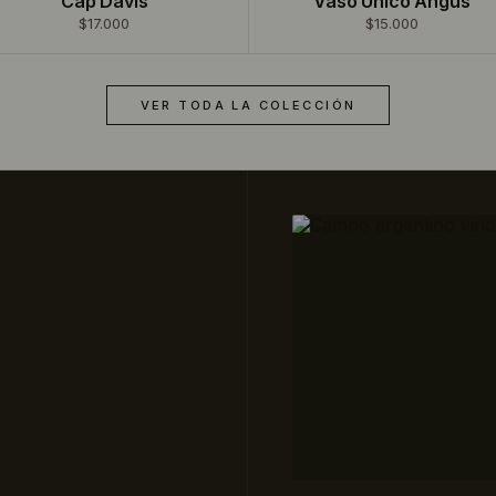
Cap Davis
Vaso Único Angus
$17.000
$15.000
VER TODA LA COLECCIÓN