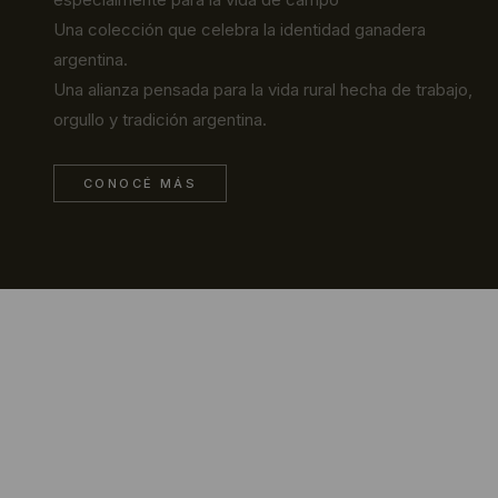
Una colección que celebra la identidad ganadera
argentina.
Una alianza pensada para la vida rural hecha de trabajo,
orgullo y tradición argentina.
CONOCÉ MÁS