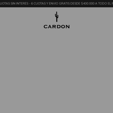
UOTAS SIN INTERÉS - 6 CUOTAS Y ENVIO GRATIS DESDE $400.000 A TODO EL 