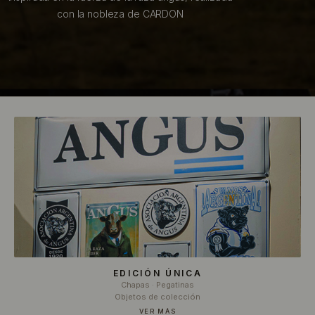
con la nobleza de CARDON
EDICIÓN ÚNICA
Chapas · Pegatinas
Objetos de colección
VER MÁS