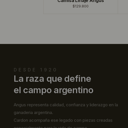
Camisa Linaje Angus
$129.800
DESDE 1920
La raza que define
el campo argentino
Angus representa calidad, confianza y liderazgo en la
ganaderia argentina.
Cardon acompaña ese legado con piezas creadas
especialmente para la vida de campo