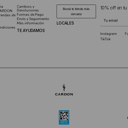
ia
Cambios y
10% off en tu
Buscá tu tienda más
Devoluciones
CARDON
Formas de Pago
cercana
rendas de
Envío y Seguimiento
¡Te suscribiste
LOCALES
Más información
ndiciones
TE AYUDAMOS
Instagram
F
TikTok