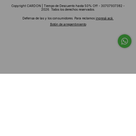
Copyright CARDON | Tiempo de Descuento hasta 50% Off - 30707937382 -
2026. Todos los derechos reservados.
Defensa de las y los consumidores. Para reclamos
ingresá acá.
Botón de arrepentimiento