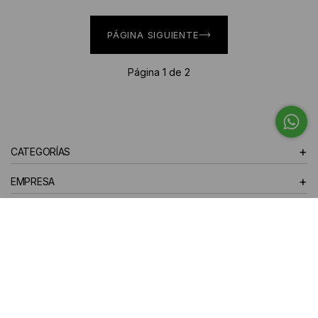
PÁGINA SIGUIENTE
Página 1 de 2
+
CATEGORÍAS
+
EMPRESA
+
TE AYUDAMOS
+
LOCALES
10% off en tu primera compra
¡Te suscribiste exitosamente!
SUSCRIBIRSE