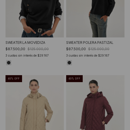
SWEATER LA MOVEDIZA
SWEATER POLERA PASTIZAL
$87.500,00
$125.000,00
$87.500,00
$125.000,00
3
cuotas sin interés de
$29.167
3
cuotas sin interés de
$29.167
40
%
OFF
40
%
OFF