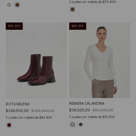
3
cuotas sin interés de
$76.800
30
%
OFF
30
%
OFF
REMERA CALANDRIA
BOTA MILENA
$38.500,00
$55.000,00
$248.500,00
$355.000,00
3
cuotas sin interés de
$12.834
3
cuotas sin interés de
$82.834