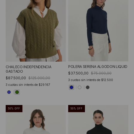
POLERA SERENA ALGODON LIQUID
CHALECO INDEPENDENCIA
GASTADO
$37.500,00
$75.000,00
$87.500,00
$125.000,00
3
cuotas sin interés de
$12.500
3
cuotas sin interés de
$29.167
50
%
OFF
50
%
OFF