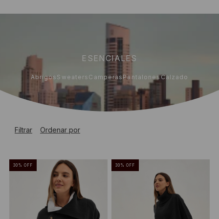
ESENCIALES
Abrigos
Sweaters
Camperas
Pantalones
Calzado
Filtrar
Ordenar por
30
%
OFF
30
%
OFF