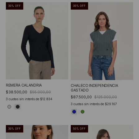
30
%
OFF
30
%
OFF
REMERA CALANDRIA
CHALECO INDEPENDENCIA
GASTADO
$38.500,00
$55.000,00
$87.500,00
$125.000,00
3
cuotas sin interés de
$12.834
3
cuotas sin interés de
$29.167
30
%
OFF
50
%
OFF