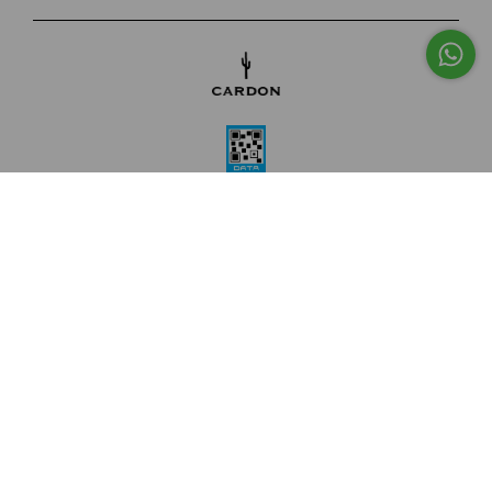
Copyright CARDON | Tiempo de Descuento hasta 50% Off - 30707937382 -
2026. Todos los derechos reservados.
Defensa de las y los consumidores. Para reclamos
ingresá acá.
Botón de arrepentimiento