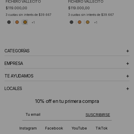
FICHERO VALLECITO
FICHERO VALLECITO
$119.000,00
$119.000,00
3
cuotas sin interés de
$39.667
3
cuotas sin interés de
$39.667
+1
+1
+
CATEGORÍAS
+
EMPRESA
+
TE AYUDAMOS
+
LOCALES
10% off en tu primera compra
¡Te suscribiste exitosamente!
SUSCRIBIRSE
Instagram
Facebook
YouTube
TikTok